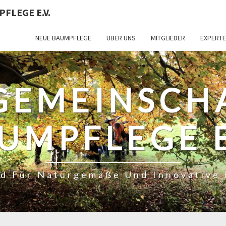
FLEGE E.V.
NEUE BAUMPFLEGE
ÜBER UNS
MITGLIEDER
EXPERT
GEMEINSCH
UMPFLEGE E
d Für Naturgemäße Und Innovative