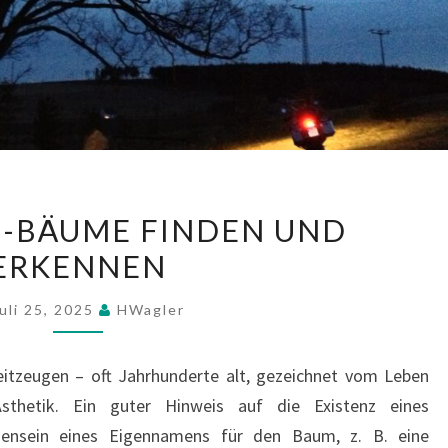
VETERANEN-
-BÄUME FINDEN UND
BÄUME
ERKENNEN
FINDEN
UND
uli 25, 2025
HWagler
ERKENNEN
itzeugen – oft Jahrhunderte alt, gezeichnet vom Leben
thetik. Ein guter Hinweis auf die Existenz eines
ensein eines Eigennamens für den Baum, z. B. eine