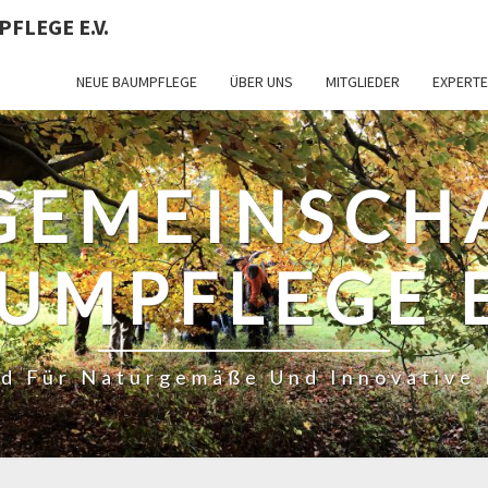
FLEGE E.V.
NEUE BAUMPFLEGE
ÜBER UNS
MITGLIEDER
EXPERT
GEMEINSCH
UMPFLEGE E
d Für Naturgemäße Und Innovative