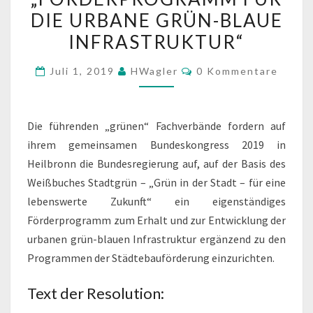
RESOLUTION
DIE URBANE GRÜN-BLAUE
„FÖRDERPROGRAMM
INFRASTRUKTUR“
FÜR
DIE
Kommentare
Juli 1, 2019
HWagler
0 Kommentare
URBANE
GRÜN-
BLAUE
Die führenden „grünen“ Fachverbände fordern auf
INFRASTRUKTUR“
ihrem gemeinsamen Bundeskongress 2019 in
Heilbronn die Bundesregierung auf, auf der Basis des
Weißbuches Stadtgrün – „Grün in der Stadt – für eine
lebenswerte Zukunft“ ein eigenständiges
Förderprogramm zum Erhalt und zur Entwicklung der
urbanen grün-blauen Infrastruktur ergänzend zu den
Programmen der Städtebauförderung einzurichten.
Text der Resolution: