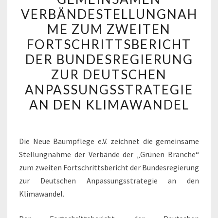
ZEICHNUNG
VERBÄNDESTELLUNGNAH
DER
ME ZUM ZWEITEN
GEMEINSAMEN
FORTSCHRITTSBERICHT
VERBÄNDESTELLUNGNAH
DER BUNDESREGIERUNG
ZUM
ZUR DEUTSCHEN
ZWEITEN
ANPASSUNGSSTRATEGIE
FORTSCHRITTSBERICHT
DER
AN DEN KLIMAWANDEL
BUNDESREGIERUNG
ZUR
DEUTSCHEN
Die Neue Baumpflege e.V. zeichnet die gemeinsame
ANPASSUNGSSTRATEGIE
Stellungnahme der Verbände der „Grünen Branche“
AN
zum zweiten Fortschrittsbericht der Bundesregierung
DEN
zur Deutschen Anpassungsstrategie an den
KLIMAWANDEL
Klimawandel.